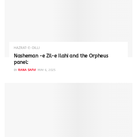
HAZRAT-E-DILLI
Nasheman -e Zil-e Ilahi and the Orpheus
panel:
BY
RANA SAFVI
MAY 6, 2025