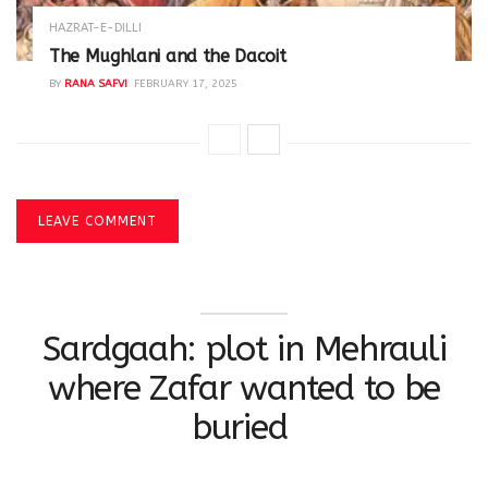
HAZRAT-E-DILLI
The Mughlani and the Dacoit
BY
RANA SAFVI
FEBRUARY 17, 2025
LEAVE COMMENT
Sardgaah: plot in Mehrauli
where Zafar wanted to be
buried