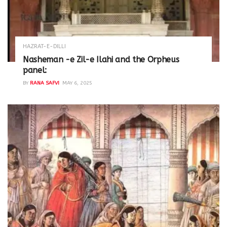
HAZRAT-E-DILLI
Nasheman -e Zil-e Ilahi and the Orpheus
panel:
BY
RANA SAFVI
MAY 6, 2025