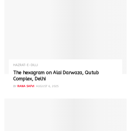
HAZRAT-E-DILLI
The hexagram on Alai Darwaza, Qutub
Complex, Delhi
BY
RANA SAFVI
AUGUST 6, 2025