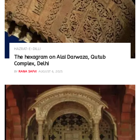
HAZRAT-E-DILLI
The hexagram on Alai Darwaza, Qutub
Complex, Delhi
BY
RANA SAFVI
AUGUST 6, 2025