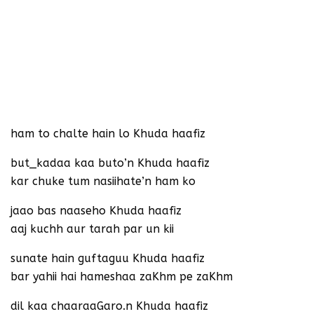
ham to chalte hain lo Khuda haafiz
but_kadaa kaa buto’n Khuda haafiz
kar chuke tum nasiihate’n ham ko
jaao bas naaseho Khuda haafiz
aaj kuchh aur tarah par un kii
sunate hain guftaguu Khuda haafiz
bar yahii hai hameshaa zaKhm pe zaKhm
dil kaa chaaraaGaro.n Khuda haafiz