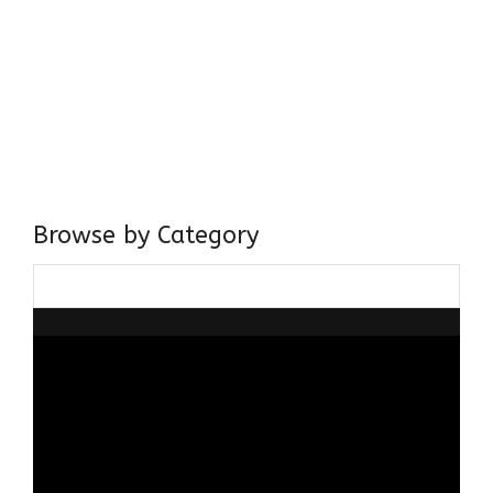
Come, explore and fall in love the Beauties of Delhi (Dilli
ki Ranaiya’n) and the World with me, Rana Safvi
I have a masters in medieval history from the prestigious
Centre for Advanced Studies, Dept. of History, AMU. A firm
believer in our Ganga Jamuni Tehzeeb, I am passionate
about gaining and sharing knowledge and these days I am
doing it via the social media platform.
Browse by Category
Browse
by
Category