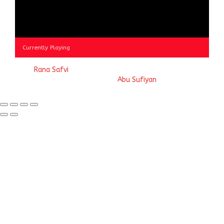
Currently Playing
© 2023
Rana Safvi
- A blog Exploring Ganga Jamuni Tehzeeb
of India, website handcrafted by
Abu Sufiyan
.