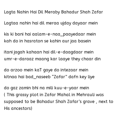
Lagta Nahin Hai Dil Meraby Bahadur Shah Zafar
Lagtaa nahin hai dil meraa ujday dayaar mein
kis ki bani hai aalam-e-naa_paayedaar mein
kah do in hasraton se kahin aur jaa basein
itani jagah kahaan hai dil-e-daagdaar mein
umr-e-daraaz maang kar laaye they chaar din
do arzoo mein kaT gaye do intezaar mein
kitnaa hai bad_naseeb “Zafar” dafn key liye
do gaz zamin bhi na mili kuu-e-yaar mein
( This grassy plot in Zafar Mahal in Mehrauli was
supposed to be Bahadur Shah Zafar’s grave , next to
His ancestors)