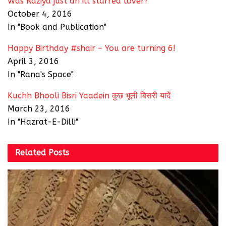
Was Raziya just an ill starred lover?
October 4, 2016
In "Book and Publication"
Happy Birthday #shair – You are turning 6!
April 3, 2016
In "Rana's Space"
Kuchh Bhooli Bisri Yaadein कुछ भूली बिसरी यादें
March 23, 2016
In "Hazrat-E-Dilli"
Related
Posts