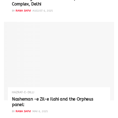
Complex, Delhi
BY
RANA SAFVI
AUGUST 6, 2025
HAZRAT-E-DILLI
Nasheman -e Zil-e Ilahi and the Orpheus
panel:
BY
RANA SAFVI
MAY 6, 2025