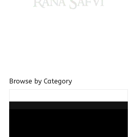
Come, explore and fall in love the Beauties of Delhi (Dilli
ki Ranaiya’n) and the World with me, Rana Safvi
I have a masters in medieval history from the prestigious
Centre for Advanced Studies, Dept. of History, AMU. A firm
believer in our Ganga Jamuni Tehzeeb, I am passionate
about gaining and sharing knowledge and these days I am
doing it via the social media platform.
Browse by Category
Browse
by
Category