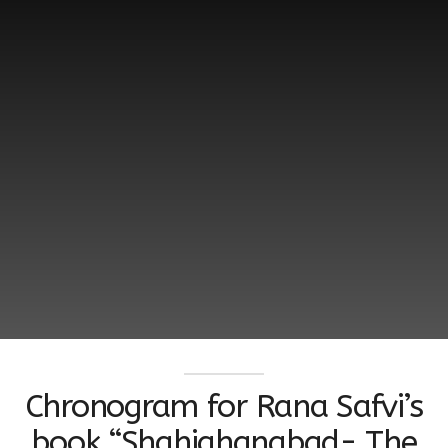
Chronogram for Rana Safvi’s
book “Shahjahanabad- The