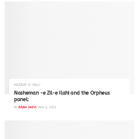
HAZRAT-E-DILLI
Nasheman -e Zil-e Ilahi and the Orpheus
panel:
BY
RANA SAFVI
MAY 6, 2025