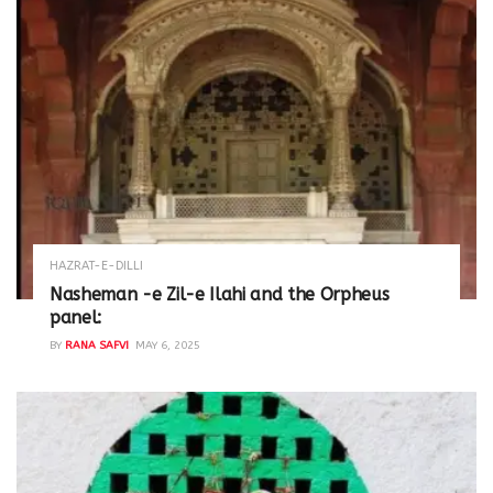
HAZRAT-E-DILLI
Nasheman -e Zil-e Ilahi and the Orpheus
panel:
BY
RANA SAFVI
MAY 6, 2025